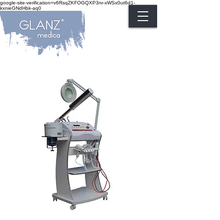
google-site-verification=v6RsqZKFOGQXP3nr-xWSx0ut6d1-
kxnieGNdHbk-aq0