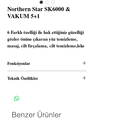
Northern Star SK6000 &
VAKUM 5+1
6 Farklı özelliği ile hak ettiğiniz güzelliği
gözler önüne çıkaran yüz temizleme,
masaj, cilt fırçalama, cilt temizleme,leke
çıkartma, tedavilerinde kullanılır. Cildin
derinliklerine kadar inerek yağları ve
Fonksiyonlar
siyah noktaları temizler. Cildi steril
ederken aynı zamanda leke, sivilce ve
Buhar
Teknik Özellikler
akneleri temizler.
Ozon
Loop
Voltaj: 220 V
Sprey
Frekans: 50-60 Hz
H.Frekans
Power: 1100 W
Frimatör
Amper: 15 A
Vakum
Benzer Ürünler