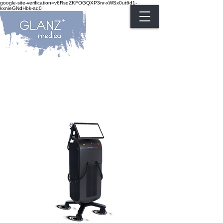
google-site-verification=v6RsqZKFOGQXP3nr-xWSx0ut6d1-
kxnieGNdHbk-aq0