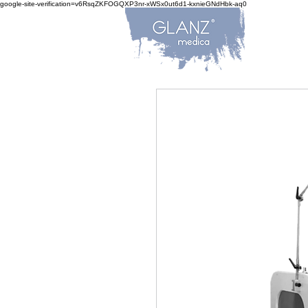
google-site-verification=v6RsqZKFOGQXP3nr-xWSx0ut6d1-kxnieGNdHbk-aq0
ANA 