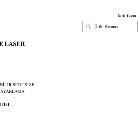
Giriş Yapın
KNİK SERVİS
İLETİŞİM
More
E LASER
BİLİR SPOT SIZE
N AYARLAMA
TİSİ