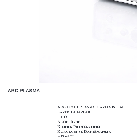
ARC PLASMA
Arc Cold Plasma Gazlı Sistem
Lazer Cihazları
Hi-FU
Altın İgne
​Kılinik Profesyonel
Kurulum ve Danışmanlık
Hizmeti