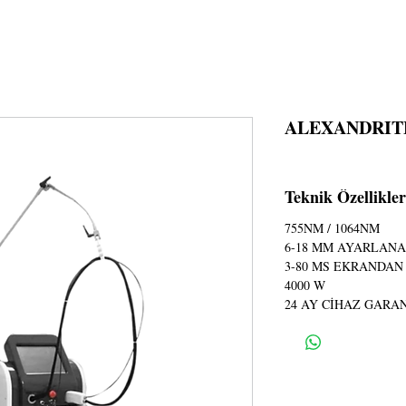
SAYFA
HAKKIMIZDA
GLANZ MEDİCA
CİHAZLAR
TE
ALEXANDRIT
Teknik Özellikler
755NM / 1064NM
6-18 MM AYARLANA
3-80 MS EKRANDA
4000 W
24 AY CİHAZ GARAN