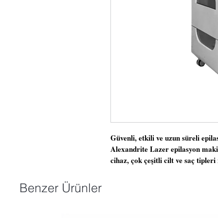
Güvenli, etkili ve uzun süreli epil
Alexandrite Lazer epilasyon makin
cihaz, çok çeşitli cilt ve saç tipl
dalga boyunun (755nm ve 1064nm) 
epilasyon makinemiz, kıl foliküll
Benzer Ürünler
dalga boyunu kullanır, istenmeyen 
çevredeki cilde zarar verme riski
boyu daha derin nüfuza izin verir v