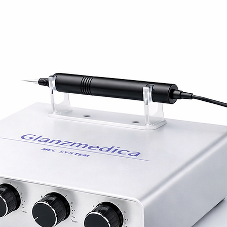
ebilir ayarları ve ayarlanabilir enerji
pilasyon makinemiz, müşterilerinizin
lleştirilmiş tedaviler sağlar. Geniş spot
anı sayesinde hızlı tedavi seansları
e geniş bölgelerine uygun olmasını
syon makinemizin dönüştürücü gücünü
nforlu ve etkili bir epilasyon deneyimi
 gibi geleneksel yöntemlere elveda deyin
lüğünü kucaklayın. Epilasyon makinemizin
üvenin. Bu yenilikçi cihazın işinizi nasıl
on çözümlerine yönelik artan talebi
ileceği hakkında daha fazla bilgi edinmek
. Alexandrite Lazer teknolojisinin gücünü
ü makinemizle müşterilerinize pürüzsüz,