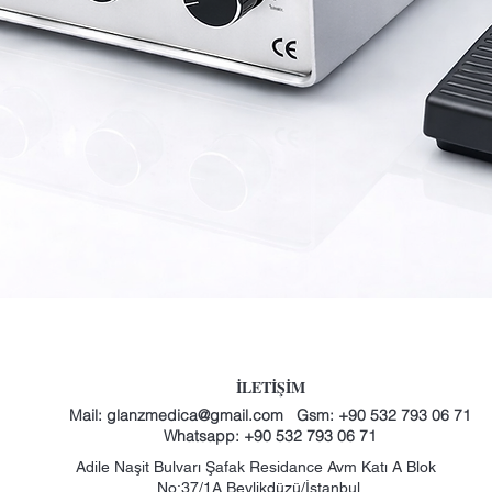
Hızlı Bakış
İLETİŞİM
Mail:
glanzmedica@gmail.com
Gsm: +90 532 793 06 71
Whatsapp: +90 532 793 06 71
Adile Naşit Bulvarı Şafak Residance Avm Katı A Blok
No:37/1A Beylikdüzü/İstanbul