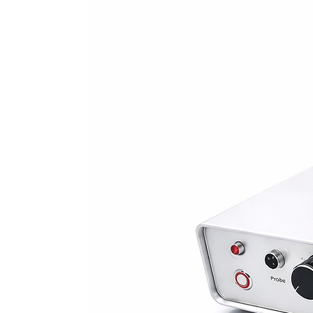
tedavisi için idealdir. Özelleştiril
seviyeleriyle Alexandrite Lazer e
benzersiz ihtiyaçlarına göre kişise
büyüklüğü ve yüksek tekrarlama or
sunarak vücudun hem küçük hem d
sağlar. Alexandrite Lazer epila
deneyimleyin ve müşterilerinize ko
sunun. Tıraş, ağda veya tüy yolma
ve uzun süreli tüy azaltma özgür
ileri teknolojisine ve uzmanlığına g
geliştirebileceği ve etkili epilasy
karşılamanıza nasıl yardımcı olab
için bugün bizimle iletişime geçin
benimseyin ve son teknoloji ürün
tüysüz bir cildin güvenini sunun.