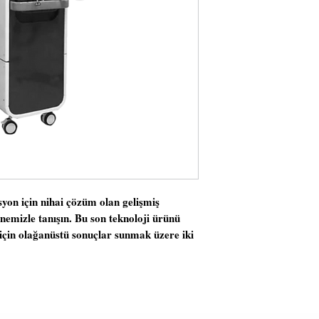
asyon için nihai çözüm olan gelişmiş
emizle tanışın. Bu son teknoloji ürünü
eri için olağanüstü sonuçlar sunmak üzere iki
gücünü birleştirir. Alexandrite Lazer
erindeki melanini hedeflemek için 755 nm
tüyleri etkili bir şekilde yok ederken
ni en aza indirir. Öte yandan 1064nm dalga
e koyu ten tonlarının ve kalın kılların