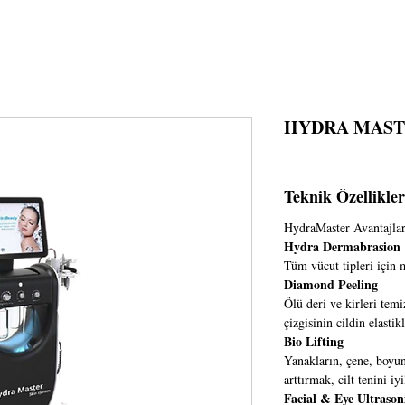
SAYFA
HAKKIMIZDA
GLANZ MEDİCA
CİHAZLAR
TE
HYDRA MAST
Teknik Özellikler
HydraMaster Avantajlar
Hydra Dermabrasion
Tüm vücut tipleri için
Diamond Peeling
Ölü deri ve kirleri tem
çizgisinin cildin elastikl
Bio Lifting
Yanakların, çene, boyun,
arttırmak, cilt tenini iyil
Facial & Eye Ultrason