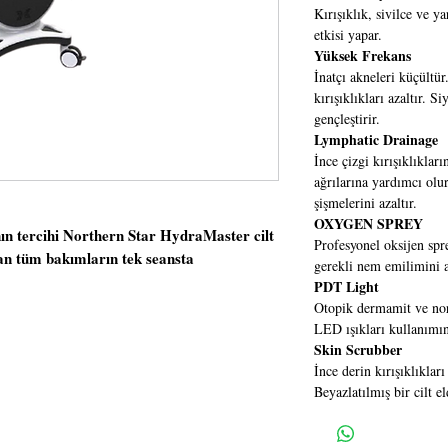
Kırışıklık, sivilce ve y
etkisi yapar.
Yüksek Frekans
İnatçı akneleri küçültü
kırışıklıkları azaltır. S
gençleştirir.
Lymphatic Drainage
İnce çizgi kırışıklıklar
ağrılarına yardımcı olur.
şişmelerini azaltır.
OXYGEN SPREY
ın tercihi Northern Star HydraMaster cilt
Profesyonel oksijen spr
olan tüm bakımların tek seansta
gerekli nem emilimini ar
bir görünüm sağlıyor.
PDT Light
knolojisi basınçla püskürtülen vakumlu
Otopik dermamit ve nor
siyah noktalardan, aşırı yağdan
LED ışıkları kullanımı
soyulmaktadır.
Skin Scrubber
İnce derin kırışıklıklar
lar kullanılarak ince çizgiler, cilt tonu
Beyazlatılmış bir cilt el
ilmektedir. Aynı zamanda cilde hyaluronik
ikli solüsyonlar verilerek cilt korunmakta
örünmesini sağlanmaktadır.