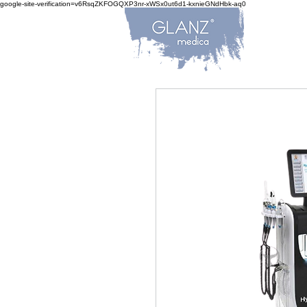
google-site-verification=v6RsqZKFOGQXP3nr-xWSx0ut6d1-kxnieGNdHbk-aq0
ANA 