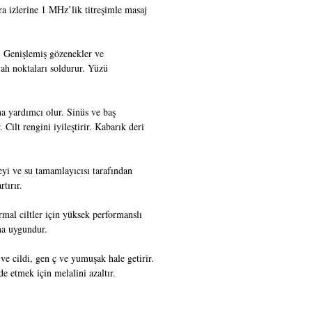
ara izlerine 1 MHz’lik titreşimle masaj
r. Genişlemiş gözenekler ve
iyah noktaları soldurur. Yüzü
ına yardımcı olur. Sinüs ve baş
 Cilt rengini iyileştirir. Kabarık deri
eyi ve su tamamlayıcısı tarafından
tırır.
mal ciltler için yüksek performanslı
na uygundur.
ı ve cildi, gen ç ve yumuşak hale getirir.
de etmek için melalini azaltır.