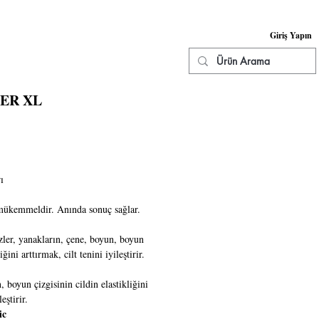
Giriş Yapın
KNİK SERVİS
İLETİŞİM
More
ER XL
ı
 mükemmeldir. Anında sonuç sağlar.
izler, yanakların, çene, boyun, boyun
iğini arttırmak, cilt tenini iyileştirir.
 boyun çizgisinin cildin elastikliğini
eştirir.
ic