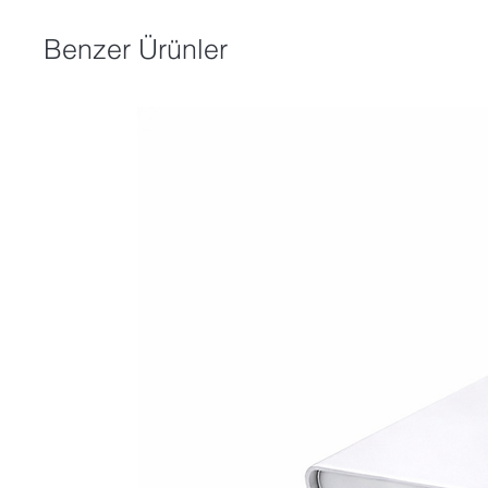
Vakumlama sistemi ile serumlar, r
derinin altına verilmektedir.
Benzer Ürünler