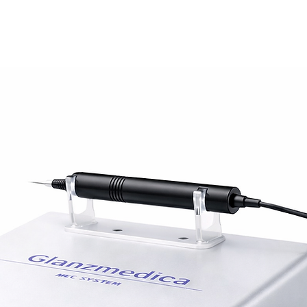
enk açıcı ve anti aging solüsyonlar direkt