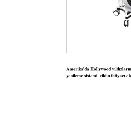
Amerika’da Hollywood yıldızların
yenileme sistemi, cildin ihtiyacı 
uygulanması ile parlak ve ışıltılı 
Bu işlemde kullanılan “vortex” te
başlığı ile cilt, ölü hücrelerden, 
arındırılmakta ve mikro düzeyde 
Cildin problemine göre uygun serum
düzensizlikleri, lekeler tedavi ed
asit, peptidler ve antioksidan içer
ve daha canlı, aydınlık ve genç g